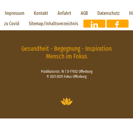
Impressum
Kontakt
Anfahrt
AGB
Datenschutz
H
zu Covid
Sitemap/Inhaltsverzeichnis
Gesundheit - Begegnung - Inspiration
Mensch im Fokus
Prädikaturstr. 16 | D-77652 Offenburg
© 2021-2025 Fokus Offenburg